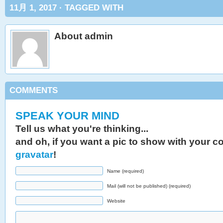
11月 1, 2017 · TAGGED WITH
About admin
COMMENTS
SPEAK YOUR MIND
Tell us what you're thinking...
and oh, if you want a pic to show with your 
gravatar
!
Name (required)
Mail (will not be published) (required)
Website