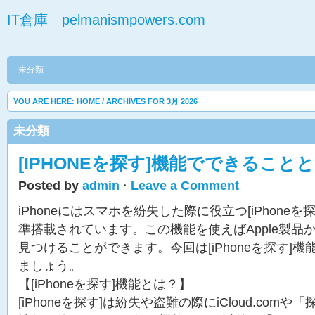
IT倉庫 pelmanismpowers.com
未分類
YOU ARE HERE:
HOME
/ ARCHIVES FOR 3月 2026
未分類
[IPHONEを探す]機能でできること
Posted by
admin
·
Leave a Comment
iPhoneにはスマホを紛失した際に役立つ[iPhone
準搭載されています。この機能を使えばApple製品から
見つけることができます。今回は[iPhoneを探す]
ましょう。
【[iPhoneを探す]機能とは？】
[iPhoneを探す]は紛失や盗難の際にiCloud.com